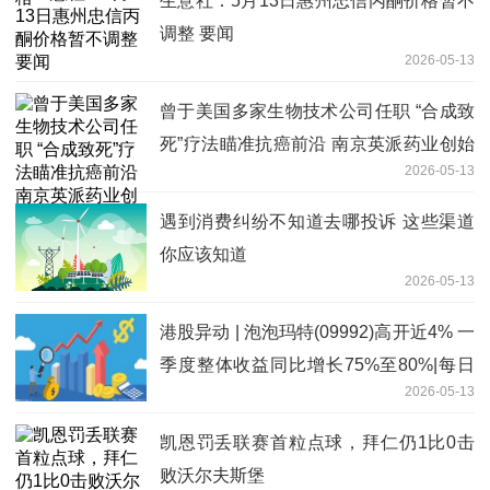
生意社：5月13日惠州忠信丙酮价格暂不
调整 要闻
2026-05-13
曾于美国多家生物技术公司任职 “合成致
死”疗法瞄准抗癌前沿 南京英派药业创始
2026-05-13
人蔡遂雄：优化管线布局
遇到消费纠纷不知道去哪投诉 这些渠道
你应该知道
2026-05-13
港股异动 | 泡泡玛特(09992)高开近4% 一
季度整体收益同比增长75%至80%|每日
2026-05-13
消息
凯恩罚丢联赛首粒点球，拜仁仍1比0击
败沃尔夫斯堡