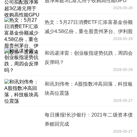
股净筹超3亿港元用于收购高性能GPU
2026-05-28
热文：5月27日消费ETF汇添富基金份额
减少4.58亿份，重仓股贵州茅台、伊利股
2026-05-28
份、五粮液
和讯谌泽雷：创业板指逆势抗跌，周四会
反弹吗？
2026-05-28
和讯刘伟奇：A股指数冲高回落，科技板
块高位震荡
2026-05-27
每日播报!长沙银行：2021年二级资本债
券赎回完成
2026-05-27