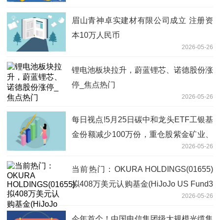
眉山青神卓实建材有限公司成立 注册资
本10万人民币
2026-05-26
锂电池板块拉升，蔚蓝锂芯、诺德股份涨
停_焦点热门
2026-05-26
每日视点!5月25日碳中和龙头ETF工银基
金份额减少100万份，重仓股紫金矿业、
2026-05-26
宁德时代、长江电力
当前热门：OKURA HOLDINGS(01655)
拟408万美元认购基金(HiJoJo US Fund3
2026-05-26
LLC)的A类权益
今年首个！中国电信集团级大规模光缆集