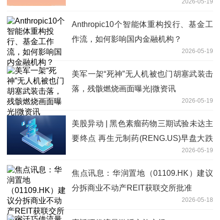
2026-05-19
Anthropic10个智能体重构投行、基金工
作流，如何影响国内金融机构？
2026-05-19
美军一架“死神”无人机被也门胡塞武装击
落，残骸燃烧画面曝光|微资讯
2026-05-19
美股异动 | 黑色素瘤药物三期试验未达主
要终点 再生元制药(RENG.US)早盘大跌
2026-05-19
超10% 要闻
焦点讯息：华润置地（01109.HK）建议
分拆商业不动产REIT获联交所批准
2026-05-18