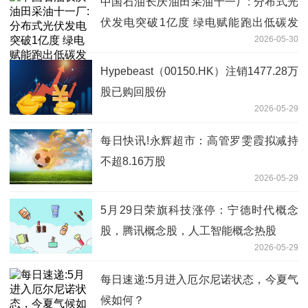
中国石油长庆油田采油十一厂: 分布式光
伏发电突破1亿度 绿电赋能跑出低碳发
2026-05-30
展"加速度"
Hypebeast（00150.HK）注销1477.28万
股已购回股份
2026-05-29
每日快讯!永辉超市：高管罗雯霞拟减持
不超8.16万股
2026-05-29
5月29日荣旗科技涨停：宁德时代概念
股，腾讯概念股，人工智能概念热股
2026-05-29
每日速递:5月进入厄尔尼诺状态，今夏气
候如何？