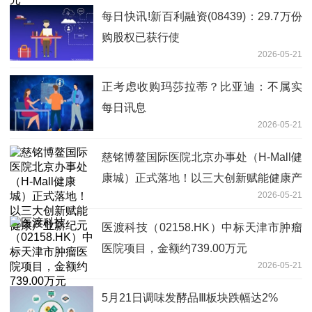
每日快讯!新百利融资(08439)：29.7万份
购股权已获行使
2026-05-21
正考虑收购玛莎拉蒂？比亚迪：不属实
每日讯息
2026-05-21
慈铭博鳌国际医院北京办事处（H-Mall健
康城）正式落地！以三大创新赋能健康产
2026-05-21
业新纪元
医渡科技（02158.HK）中标天津市肿瘤
医院项目，金额约739.00万元
2026-05-21
5月21日调味发酵品Ⅲ板块跌幅达2%