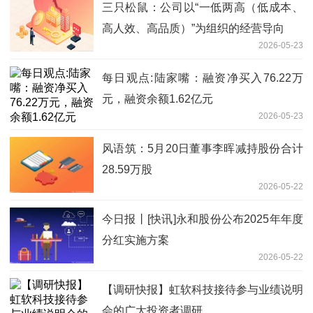
三只松鼠：公司以“一低两高（低成本、
高人效、高品质）”为组织的经营导向
2026-05-23
每日观点:陆家嘴：融资净买入76.22万
元，融资余额1.62亿元
2026-05-23
风语筑：5月20日董事李晖减持股份合计
28.59万股
2026-05-22
今日报丨[快讯]永和股份公布2025年年度
分红实施方案
2026-05-22
【调研快报】虹软科技接待参与业绩说明
会的广大投资者调研