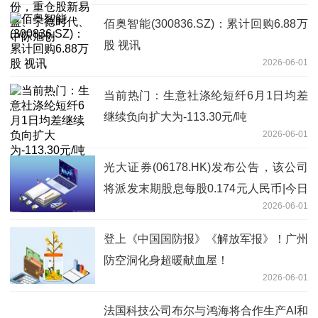
佰奥智能(300836.SZ)：累计回购6.88万
股 视讯
2026-06-01
当前热门：生意社涤纶短纤6月1日均差
继续负向扩大为-113.30元/吨
2026-06-01
光大证券(06178.HK)发布公告，该公司
将派发末期股息每股0.174元人民币|今日
2026-06-01
报
登上《中国国防报》《解放军报》！广州
防空洞化身超暖献血屋！
2026-06-01
法国科技公司布尔与鸿海将合作生产AI和