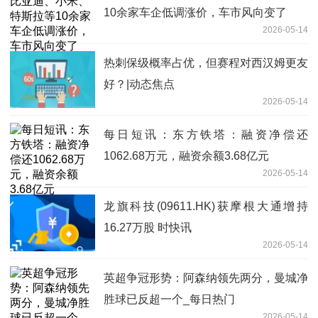
10余家车企低调涨价，车市风向变了
2026-05-14
热刺保级概率占优，但赛程对西汉姆更友
好？|动态焦点
2026-05-14
每日短讯：东方铁塔：融资净偿还
1062.68万元，融资余额3.68亿元
2026-05-14
龙旗科技(09611.HK)获摩根大通增持
16.27万股 时快讯
2026-05-14
英超争冠形势：阿森纳领先两分，曼城净
胜球已反超一个_每日热门
2026-05-14