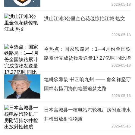
2026-05-18
洪山江滩3公里金色花毯惊艳江城 热文
2026-05-18
今热点：国家铁路局：1—4月份全国铁
路累计完成货物发送量17.27亿吨 同比增
2026-05-18
长2.8%
笔耕承雅韵 书艺响九州 —— 俞金祥坚守
国粹名扬四海的笔墨追梦之路
2026-05-16
日本宫城县一核电站汽轮机厂房附近排水
井检出放射性物质
2026-05-16