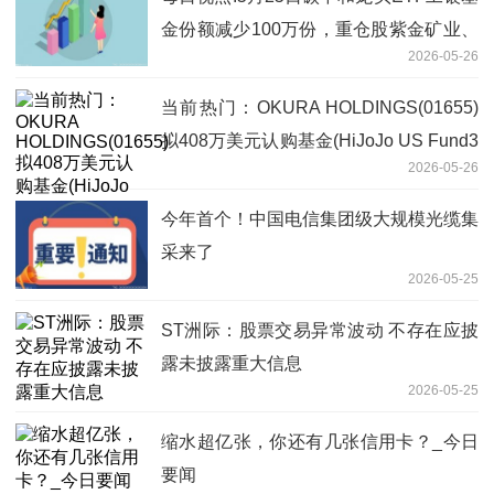
金份额减少100万份，重仓股紫金矿业、
2026-05-26
宁德时代、长江电力
当前热门：OKURA HOLDINGS(01655)
拟408万美元认购基金(HiJoJo US Fund3
2026-05-26
LLC)的A类权益
今年首个！中国电信集团级大规模光缆集
采来了
2026-05-25
ST洲际：股票交易异常波动 不存在应披
露未披露重大信息
2026-05-25
缩水超亿张，你还有几张信用卡？_今日
要闻