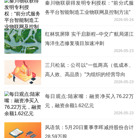
秦川物联获得发明专利授权：“前分式服
务平台智能制造工业物联网及控制方法”
2026-05-24
红林筑屏障 实干启新程--中交广航局湛江
海洋生态修复项目加速冲刺
2026-05-23
三只松鼠：公司以“一低两高（低成本、
高人效、高品质）”为组织的经营导向
2026-05-23
每日观点:陆家嘴：融资净买入76.22万
元，融资余额1.62亿元
2026-05-23
风语筑：5月20日董事李晖减持股份合计
28.59万股