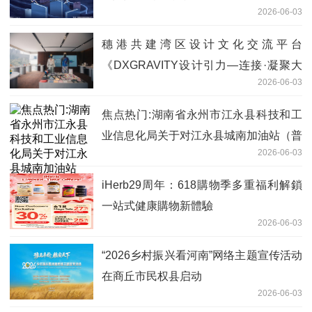
2026-06-03
穗港共建湾区设计文化交流平台
《DXGRAVITY设计引力—连接·凝聚大
2026-06-03
湾区》广州开幕
焦点热门:湖南省永州市江永县科技和工
业信息化局关于对江永县城南加油站（普
2026-06-03
通合伙）名称、法人变更的公示
iHerb29周年：618購物季多重福利解鎖
一站式健康購物新體驗
2026-06-03
“2026乡村振兴看河南”网络主题宣传活动
在商丘市民权县启动
2026-06-03