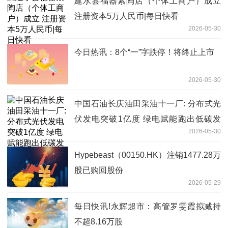
建水县福器紫陶店（个体工商户）成立
注册资本5万人民币|每日快看
2026-05-30
今日热讯：8个“一”字跌停！将终止上市
2026-05-30
中国石油长庆油田采油十一厂: 分布式光
伏发电突破1亿度 绿电赋能跑出低碳发
2026-05-30
展"加速度"
Hypebeast（00150.HK）注销1477.28万
股已购回股份
2026-05-29
每日快讯!永辉超市：高管罗雯霞拟减持
不超8.16万股