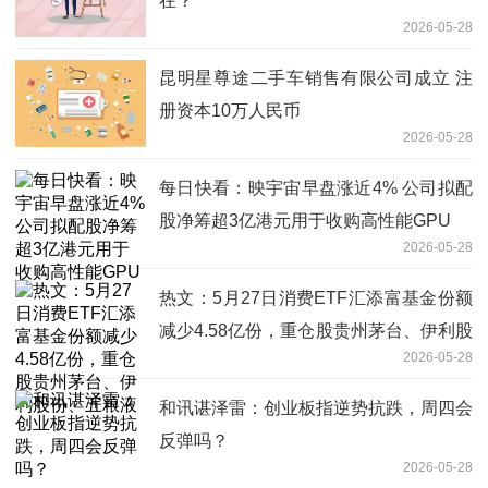
在？
2026-05-28
昆明星尊途二手车销售有限公司成立 注
册资本10万人民币
2026-05-28
每日快看：映宇宙早盘涨近4% 公司拟配
股净筹超3亿港元用于收购高性能GPU
2026-05-28
热文：5月27日消费ETF汇添富基金份额
减少4.58亿份，重仓股贵州茅台、伊利股
2026-05-28
份、五粮液
和讯谌泽雷：创业板指逆势抗跌，周四会
反弹吗？
2026-05-28