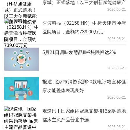
康城）正式落地！以三大创新赋能健康产
2026-05-21
业新纪元
医渡科技（02158.HK）中标天津市肿瘤
医院项目，金额约739.00万元
2026-05-21
5月21日调味发酵品Ⅲ板块跌幅达2%
2026-05-21
报道:北京市消协实测20款电冰箱宣称健
康功能整体表现良好
2026-05-21
观速讯丨国家组织冠脉支架接续采购落地
临床主流产品普遍中选
2026-05-21