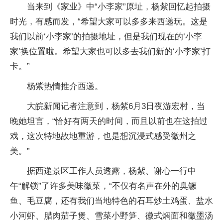
当来到《家业》中“小李家”原址，杨紫回忆起拍摄
时光，有感而发，“希望大家可以多多来西递玩。这是
我们以前‘小李家’的拍摄地址，但是我们现在的‘小李
家’换位置啦。希望大家也可以多去我们新的‘小李家’打
卡。”
杨紫热情推介西递。
大皖新闻记者注意到，杨紫6月3日夜游宏村，当
晚她坦言，“恰好有两天的时间，而且以前也在这拍过
戏，这次特地故地重游，也是想沉浸式感受徽州之
美。”
据西递景区工作人员透露，杨紫、谢心一行中
午“解锁”了许多美味徽菜，“不仅有名声在外的臭鳜
鱼、毛豆腐，还有我们当地特色的石耳炒土鸡蛋、盐水
小河虾、腊肉茄子煲、雪菜小野笋、徽式焖面和徽墨汤