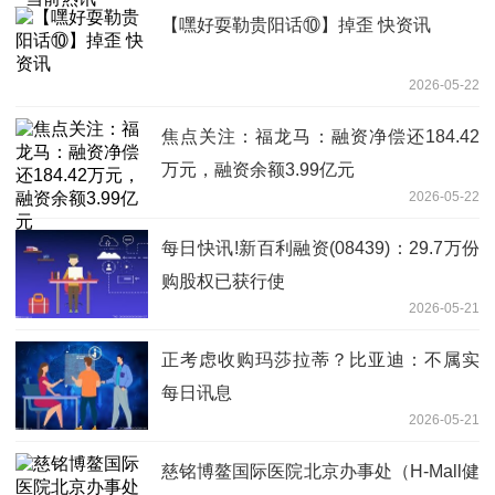
【嘿好耍勒贵阳话⑩】掉歪 快资讯
2026-05-22
焦点关注：福龙马：融资净偿还184.42
万元，融资余额3.99亿元
2026-05-22
每日快讯!新百利融资(08439)：29.7万份
购股权已获行使
2026-05-21
正考虑收购玛莎拉蒂？比亚迪：不属实
每日讯息
2026-05-21
慈铭博鳌国际医院北京办事处（H-Mall健