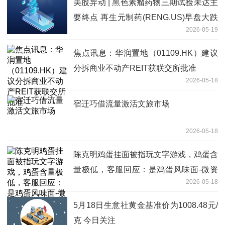
美股异动 | 黑色素瘤药物三期试验未达主
要终点 再生元制药(RENG.US)早盘大跌
2026-05-19
超10% 要闻
焦点讯息：华润置地（01109.HK）建议
分拆商业不动产REIT获联交所批准
2026-05-18
宿迁巧借流量激活文旅市场
2026-05-18
陈克明鸡蛋挂面被指玩文字游戏，鸡蛋含
量极低，客服回应：是鸡蛋风味面-微资
2026-05-18
讯
5月18日生意社黄金基准价为1008.48元/
克 今日关注