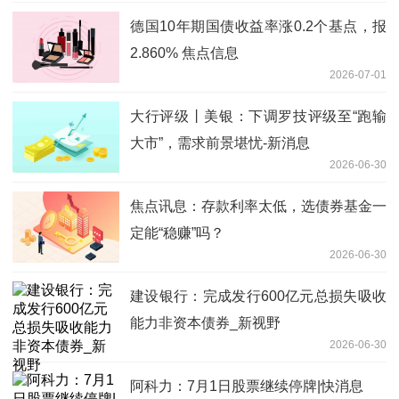
德国10年期国债收益率涨0.2个基点，报
2.860% 焦点信息
2026-07-01
大行评级丨美银：下调罗技评级至“跑输
大市”，需求前景堪忧-新消息
2026-06-30
焦点讯息：存款利率太低，选债券基金一
定能“稳赚”吗？
2026-06-30
建设银行：完成发行600亿元总损失吸收
能力非资本债券_新视野
2026-06-30
阿科力：7月1日股票继续停牌|快消息