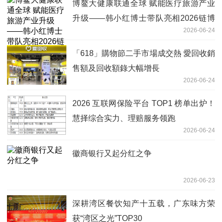
博鳌大健康联通全球 赋能医疗旅游产业
升级——韩小红博士带队亮相2026链博
2026-06-24
会海南招商大会
「618」購物節二手市場成交熱 愛回收銷
售額及回收額錄大幅增長
2026-06-24
2026 互联网保险平台 TOP1 榜单出炉！
慧择综合实力、理赔服务领跑
2026-06-24
徽商银行又起分红之争
2026-06-23
深耕湾区餐饮知产十五载，广东味方荣
获“湾区之光”TOP30