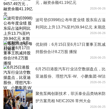
元，融资余额41.19亿元
2026-06-26
波司登(03998)公布年度业绩 股东应占溢
利同比上升13.7%至约39.94亿元 末期息
2026-06-26
每股25港仙-每日速看
优刻得：6月15日至6月17日董事王凯减
持股份合计8.2万股 播报
2026-06-25
6月25日港股汽车行业沽空数据盘点，比
亚迪股份、理想汽车-W、小鹏集团-W沽
2026-06-25
空金额位居行业前三 焦点热闻
聚焦泵阀创新技术，菲沃泰全品类纳米防
护方案亮相 NEIC2026 常州大会
2026-06-25