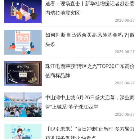
速看：现场直击丨新华社增援记者赶赴委
内瑞拉地震灾区
2026-06-28
如何判断自己适合买高风险基金吗？|微
头条
2026-06-27
珠江电缆荣获“湾区之光”TOP30广东高价
值商标品牌
2026-06-27
中山湾中上城 6月26日盛大启幕，深业商
管“上城系”落子珠江西岸
2026-06-27
【职引未来】“百日冲刺”正当时 多方聚力
精准服务促就业 快看点