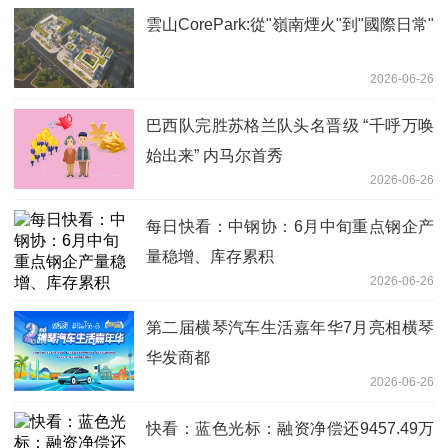
雲山CorePark:從"嶺南煙火"到"國際日常"
2026-06-26
巴西队完胜苏格兰队头名晋级 “千呼万唤
始出来” 内马尔首秀
2026-06-26
每日快看：中钢协：6月中旬重点钢企产
量稳增、库存累积
2026-06-26
第二届横琴汽车生活嘉年华7月亮相横琴
华发商都
2026-06-26
快看：蓝色光标：融资净偿还9457.49万