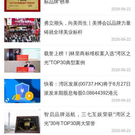
标品牌”榜单
2026-06-22
勇立潮头，向美而生丨美博会以品牌力量
铸就全球美业标杆
2026-06-22
载誉上榜！|林里商标维权案入选“湾区之
光”TOP30典型案例
2026-06-22
快看：湾区发展(00737.HK)将于8月27日
派发末期股息每股0.08644392港元
2026-06-22
智启品牌远航，三七互娱荣获“湾区之
光”30年TOP30两大荣誉
2026-06-22