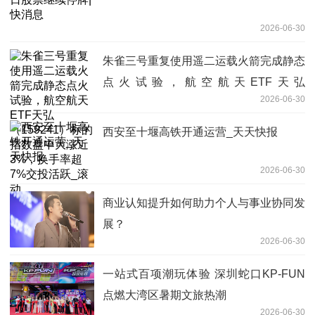
2026-06-30
朱雀三号重复使用遥二运载火箭完成静态
点火试验，航空航天ETF天弘
2026-06-30
（159241）标的指数盘中大涨近3%，换
手率超7%交投活跃_滚动
西安至十堰高铁开通运营_天天快报
2026-06-30
商业认知提升如何助力个人与事业协同发
展？
2026-06-30
一站式百项潮玩体验 深圳蛇口KP-FUN
点燃大湾区暑期文旅热潮
2026-06-30