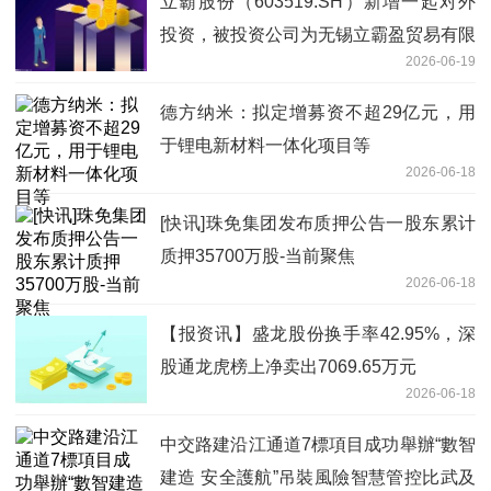
立霸股份（603519.SH）新增一起对外
投资，被投资公司为无锡立霸盈贸易有限
2026-06-19
公司
德方纳米：拟定增募资不超29亿元，用
于锂电新材料一体化项目等
2026-06-18
[快讯]珠免集团发布质押公告一股东累计
质押35700万股-当前聚焦
2026-06-18
【报资讯】盛龙股份换手率42.95%，深
股通龙虎榜上净卖出7069.65万元
2026-06-18
中交路建沿江通道7標項目成功舉辦“數智
建造 安全護航”吊裝風險智慧管控比武及