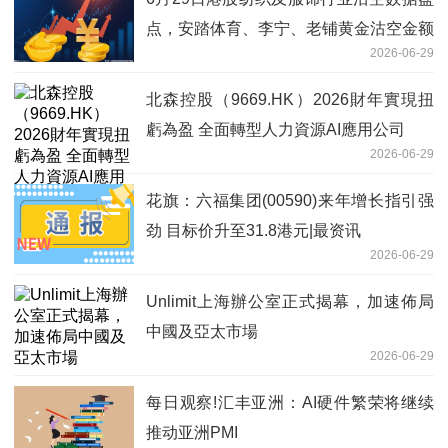
点，安踏体育、李宁、老铺黄金沽空金额
2026-06-29
位居行业前三
北森控股（9669.HK）2026財年實現扭
虧為盈 全面轉型人力資源AI應用公司
2026-06-29
花旗：六福集团(00590)来年增长指引强
劲 目标价升至31.8港元|最资讯
2026-06-29
Unlimit上海辦公室正式揭幕，加速佈局
中國及亞太市場
2026-06-29
每日观察!汇丰亚洲：AI硬件繁荣将继续
推动亚洲PMI