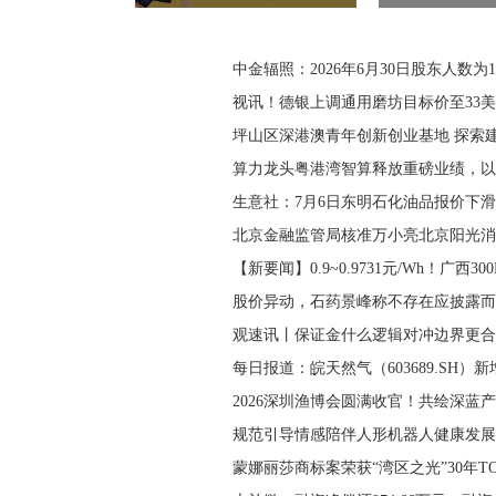
中金辐照：2026年6月30日股东人数为14
视讯！德银上调通用磨坊目标价至33
​坪山区深港澳青年创新创业基地 探索
算力龙头粤港湾智算释放重磅业绩，以
生意社：7月6日东明石化油品报价下滑
北京金融监管局核准万小亮北京阳光消
【新要闻】0.9~0.9731元/Wh！广西300
股价异动，石药景峰称不存在应披露而
观速讯丨保证金什么逻辑对冲边界更合
每日报道：皖天然气（603689.SH）
2026深圳渔博会圆满收官！共绘深蓝
规范引导情感陪伴人形机器人健康发展
蒙娜丽莎商标案荣获“湾区之光”30年TO