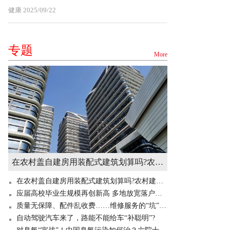
健康
2025/09/22
专题
More
在农村盖自建房用装配式建筑划算吗?农村建造装配式房屋有补贴吗? 世界快讯
在农村盖自建房用装配式建筑划算吗?农村建造装配式房屋有补贴吗? 世界快讯
应届高校毕业生规模再创新高 多地放宽落户门槛“抢人”
质量无保障、配件乱收费……维修服务的“坑”你掉过吗？
自动驾驶汽车来了，路能不能给车“补聪明”?