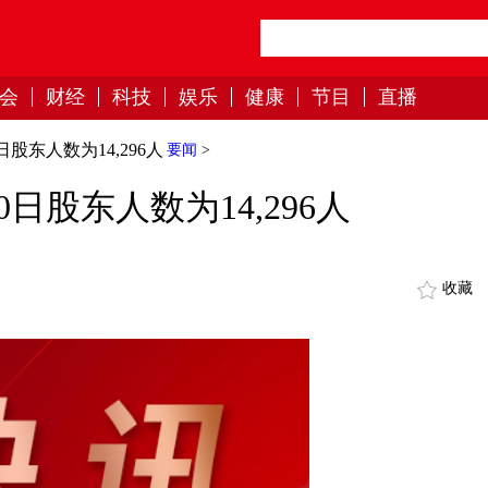
会
财经
科技
娱乐
健康
节目
直播
日股东人数为14,296人
要闻
>
0日股东人数为14,296人
收藏