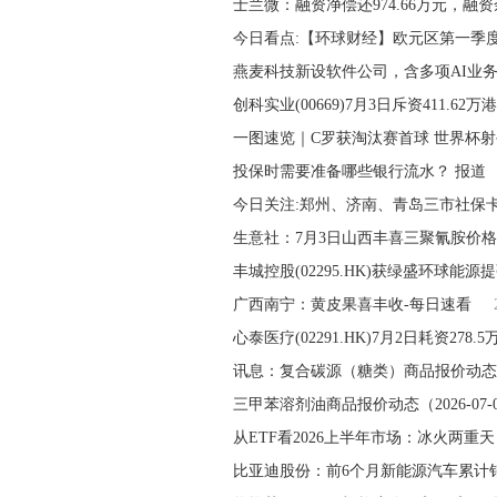
士兰微：融资净偿还974.66万元，融资
今日看点:【环球财经】欧元区第一季
燕麦科技新设软件公司，含多项AI业务
创科实业(00669)7月3日斥资411.62万
一图速览｜C罗获淘汰赛首球 世界杯
投保时需要准备哪些银行流水？ 报道
今日关注:郑州、济南、青岛三市社保
生意社：7月3日山西丰喜三聚氰胺价
丰城控股(02295.HK)获绿盛环球能源
广西南宁：黄皮果喜丰收-每日速看
心泰医疗(02291.HK)7月2日耗资278.
讯息：复合碳源（糖类）商品报价动态（
三甲苯溶剂油商品报价动态（2026-07-
从ETF看2026上半年市场：冰火两重
比亚迪股份：前6个月新能源汽车累计