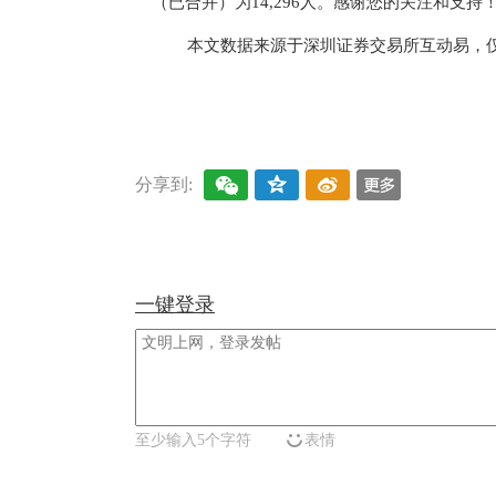
（已合并）为14,296人。感谢您的关注和支持
本文数据来源于深圳证券交易所互动易，
关键词：
财经频道
财经资讯
分享到:
一键登录
至少输入5个字符
表情