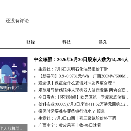
还没有评论
财经
科技
娱乐
中金辐照：2026年6月30日股东人数为14,296人
生意社：7月6日东明石化油品报价下滑
【新要闻】0.9~0.9731元/Wh！广西300MW/600MWh独立储能项目中标候选人公示！
观速讯丨保证金什么逻辑对冲边界更合理？
生意社：7月6日东明石化油品报价下滑
规范引导情感陪伴人形机器人健康发展 两协会联合倡议 快消息
今日看点:【环球财经】欧元区第一季度家庭储蓄率环比持稳 投资率微降
创科实业(00669)7月3日斥资411.62万港元回购3.2万股
投保时需要准备哪些银行流水？ 报道
生意社：7月3日山西丰喜三聚氰胺价格下调
广西南宁：黄皮果喜丰收-每日速看
规范引导情感陪伴人形机器人健康发展 两协会联合倡议 快消息