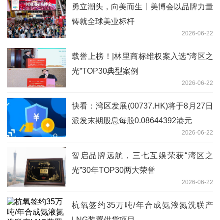
勇立潮头，向美而生丨美博会以品牌力量
铸就全球美业标杆
2026-06-22
载誉上榜！|林里商标维权案入选“湾区之
光”TOP30典型案例
2026-06-22
快看：湾区发展(00737.HK)将于8月27日
派发末期股息每股0.08644392港元
2026-06-22
智启品牌远航，三七互娱荣获“湾区之
光”30年TOP30两大荣誉
2026-06-22
杭氧签约35万吨/年合成氨液氮洗联产
LNG装置供货项目