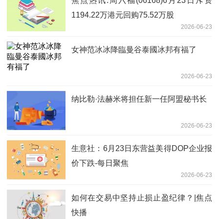
焦点热讯:周六福(06168)6月23日斥资
1194.22万港元回购75.52万股
2026-06-23
女神范冰冰降臨曼谷泰國冰邦有福了
2026-06-23
纳比勒·法赫米将担任新一任阿盟秘书长
2026-06-23
生意社：6月23日东营益美得DOP企业报
价下跌-每日聚焦
2026-06-23
如何在交易中坚持止损止盈纪律？|焦点
快播