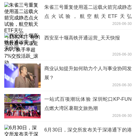
朱雀三号重复使用遥二运载火箭完成静态
点火试验，航空航天ETF天弘
2026-06-30
（159241）标的指数盘中大涨近3%，换
手率超7%交投活跃_滚动
西安至十堰高铁开通运营_天天快报
2026-06-30
商业认知提升如何助力个人与事业协同发
展？
2026-06-30
一站式百项潮玩体验 深圳蛇口KP-FUN
点燃大湾区暑期文旅热潮
2026-06-30
6月30日，深交所发布关于深港通下的港