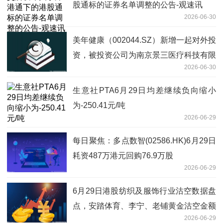
股通标的证券名单调整的公告-观速讯
2026-06-30
美年健康（002044.SZ）新增一起对外投
资，被投资公司为南京景三医疗科技有限
2026-06-30
公司
生意社PTA6月29日均差继续负向缩小
为-250.41元/吨
2026-06-29
每日聚焦：多点数智(02586.HK)6月29日
耗资487万港元回购76.9万股
2026-06-29
6月29日港股纺织及服饰行业沽空数据盘
点，安踏体育、李宁、老铺黄金沽空金额
2026-06-29
位居行业前三