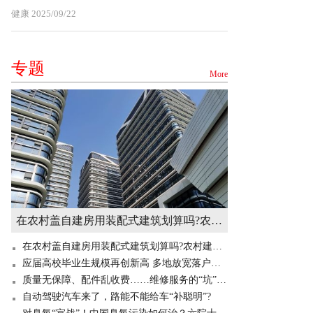
健康
2025/09/22
专题
More
在农村盖自建房用装配式建筑划算吗?农村建造装配式房屋有补贴吗? 世界快讯
在农村盖自建房用装配式建筑划算吗?农村建造装配式房屋有补贴吗? 世界快讯
应届高校毕业生规模再创新高 多地放宽落户门槛“抢人”
质量无保障、配件乱收费……维修服务的“坑”你掉过吗？
自动驾驶汽车来了，路能不能给车“补聪明”?