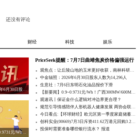
还没有评论
财经
科技
娱乐
PriceSeek提醒：7月7日曲靖焦炭价格偏强运行
观焦点：让丘陵山地的玉米更好收获，南林科研团队让科技扎根土地
中金辐照：2026年6月30日股东人数为14,296人
生意社：7月6日东明石化油品报价下滑
中金辐照：2026年6月30日股东人数为14,296人
【新要闻】0.9~0.9731元/Wh！广西300MW/600MWh独立储能项目中标候选人公示！
观速讯丨保证金什么逻辑对冲边界更合理？
规范引导情感陪伴人形机器人健康发展 两协会联合倡议 快消息
今日看点:【环球财经】欧元区第一季度家庭储蓄率环比持稳 投资率微降
创科实业(00669)7月3日斥资411.62万港元回购3.2万股
投保时需要准备哪些银行流水？ 报道
【新要闻】0.9~0.9731元/Wh！广西300MW/600MWh独立储能项目中标候选人公示！