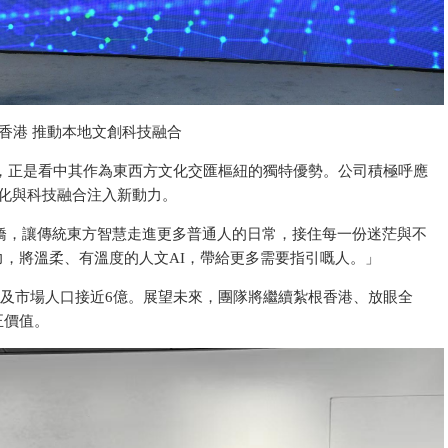
香港 推動本地文創科技融合
部，正是看中其作為東西方文化交匯樞紐的獨特優勢。公司積極呼應
化與科技融合注入新動力。
為橋，讓傳統東方智慧走進更多普通人的日常，接住每一份迷茫與不
，將溫柔、有溫度的人文AI，帶給更多需要指引嘅人。」
觸及市場人口接近6億。展望未來，團隊將繼續紮根香港、放眼全
正價值。