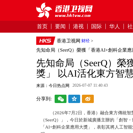
首页
要闻
港视
国际
华人
社
香港卫视网
财经
>
先知命局（SeerQ）榮獲「香港AI+創科企業
先知命局（SeerQ）
獎」 以AI活化東方智
2026-07-07 11:40:43
来源：今日热点网
分享到:
（2026年7月2日，香港）融合東方傳
（SeerQ）」，今日於新城廣播主辦的「創智・
「AI+創科企業應用大獎」，表彰其將人工智