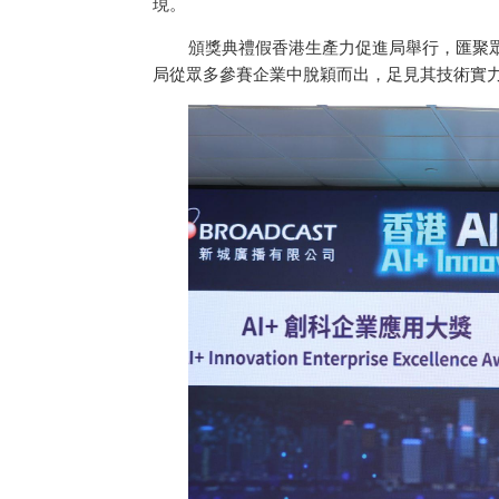
現。
頒獎典禮假香港生產力促進局舉行，匯聚
局從眾多參賽企業中脫穎而出，足見其技術實