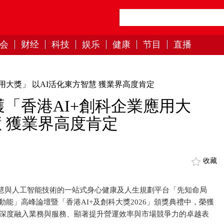
会
财经
科技
娱乐
健康
节目
直播
應用大獎」 以AI活化東方智慧 獲業界高度肯定
榮獲「香港AI+創科企業應用大
慧 獲業界高度肯定
收藏
統智慧與人工智能技術的一站式身心健康及人生規劃平台「先知命局
動能」高峰論壇暨「香港AI+及創科大獎2026」頒獎典禮中，榮獲
能深度融入業務與服務、顯著提升營運效率與市場競爭力的卓越表