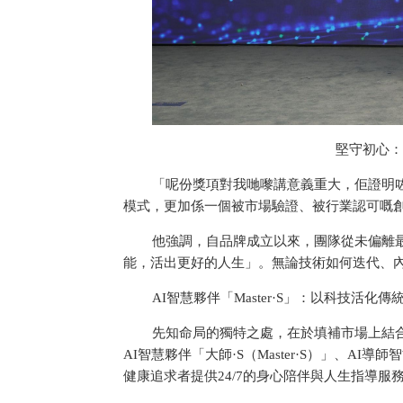
堅守初心：
「呢份獎項對我哋嚟講意義重大，佢證明
模式，更加係一個被市場驗證、被行業認可嘅
他強調，自品牌成立以來，團隊從未偏離
能，活出更好的人生」。無論技術如何迭代、
AI智慧夥伴「Master·S」：以科技活化傳
先知命局的獨特之處，在於填補市場上結
AI智慧夥伴「大師·S（Master·S）」、
健康追求者提供24/7的身心陪伴與人生指導服