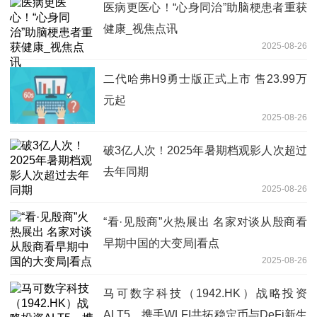
医病更医心！“心身同治”助脑梗患者重获
健康_视焦点讯
2025-08-26
二代哈弗H9勇士版正式上市 售23.99万
元起
2025-08-26
破3亿人次！2025年暑期档观影人次超过
去年同期
2025-08-26
“看·见殷商”火热展出 名家对谈从殷商看
早期中国的大变局|看点
2025-08-26
马可数字科技（1942.HK）战略投资
ALT5，携手WLFI共拓稳定币与DeFi新生