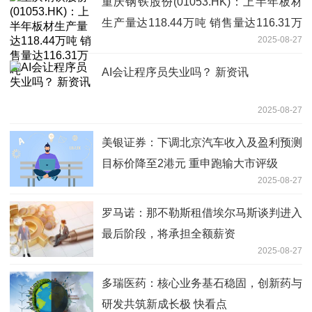
重庆钢铁股份(01053.HK)：上半年板材
生产量达118.44万吨 销售量达116.31万
2025-08-27
吨
AI会让程序员失业吗？ 新资讯
2025-08-27
美银证券：下调北京汽车收入及盈利预测
目标价降至2港元 重申跑输大市评级
2025-08-27
罗马诺：那不勒斯租借埃尔马斯谈判进入
最后阶段，将承担全额薪资
2025-08-27
多瑞医药：核心业务基石稳固，创新药与
研发共筑新成长极 快看点