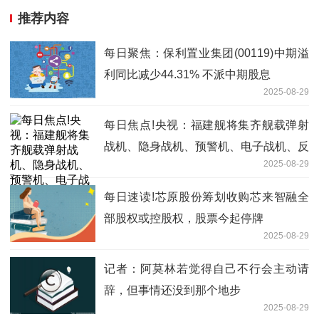
推荐内容
每日聚焦：保利置业集团(00119)中期溢
利同比减少44.31% 不派中期股息
2025-08-29
每日焦点!央视：福建舰将集齐舰载弹射
战机、隐身战机、预警机、电子战机、反
2025-08-29
潜直升机“五件套”！
每日速读!芯原股份筹划收购芯来智融全
部股权或控股权，股票今起停牌
2025-08-29
记者：阿莫林若觉得自己不行会主动请
辞，但事情还没到那个地步
2025-08-29