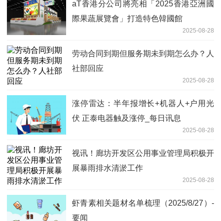
aT香港分公司將亮相「2025香港亞洲國
際果蔬展覽會」打造特色韓國館
2025-08-28
劳动合同到期但服务期未到期怎么办？人
社部回应
2025-08-28
涨停雷达：半年报增长+机器人+户用光
伏 正泰电器触及涨停_每日讯息
2025-08-28
视讯！廊坊开发区公用事业管理局积极开
展暴雨排水清淤工作
2025-08-28
虾青素相关题材名单梳理（2025/8/27）-
要闻