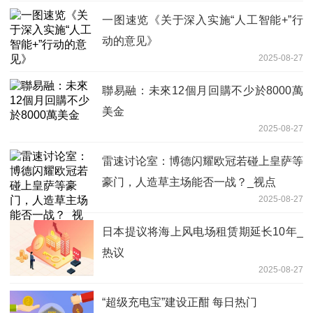
一图速览《关于深入实施“人工智能+”行
动的意见》
2025-08-27
聯易融：未來12個月回購不少於8000萬
美金
2025-08-27
雷速讨论室：博德闪耀欧冠若碰上皇萨等
豪门，人造草主场能否一战？_视点
2025-08-27
日本提议将海上风电场租赁期延长10年_
热议
2025-08-27
“超级充电宝”建设正酣 每日热门