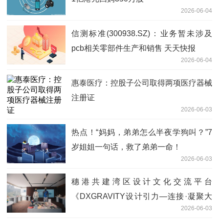
2026-06-04
信测标准(300938.SZ)：业务暂未涉及
pcb相关零部件生产和销售 天天快报
2026-06-04
惠泰医疗：控股子公司取得两项医疗器械
注册证
2026-06-03
热点！“妈妈，弟弟怎么半夜学狗叫？”7
岁姐姐一句话，救了弟弟一命！
2026-06-03
穗港共建湾区设计文化交流平台
《DXGRAVITY设计引力—连接·凝聚大
2026-06-03
湾区》广州开幕