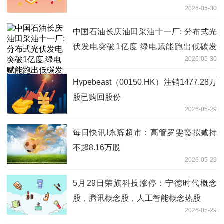
2026-05-30
中国石油长庆油田采油十一厂: 分布式光
伏发电突破1亿度 绿电赋能跑出低碳发
2026-05-30
展"加速度"
Hypebeast（00150.HK）注销1477.28万
股已购回股份
2026-05-29
每日快讯!永辉超市：高管罗雯霞拟减持
不超8.16万股
2026-05-29
5月29日荣旗科技涨停：宁德时代概念
股，腾讯概念股，人工智能概念热股
2026-05-29