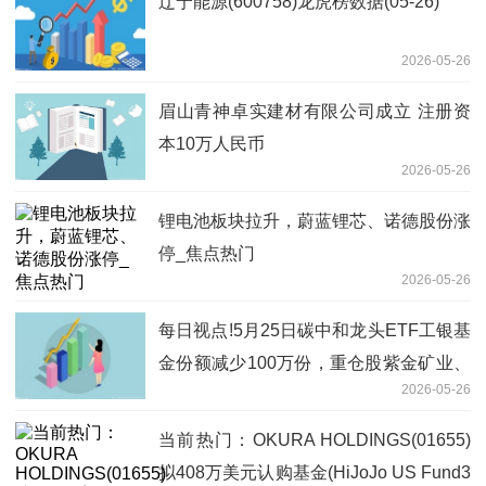
辽宁能源(600758)龙虎榜数据(05-26)
2026-05-26
眉山青神卓实建材有限公司成立 注册资
本10万人民币
2026-05-26
锂电池板块拉升，蔚蓝锂芯、诺德股份涨
停_焦点热门
2026-05-26
每日视点!5月25日碳中和龙头ETF工银基
金份额减少100万份，重仓股紫金矿业、
2026-05-26
宁德时代、长江电力
当前热门：OKURA HOLDINGS(01655)
拟408万美元认购基金(HiJoJo US Fund3