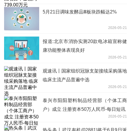
5月21日调味发酵品Ⅲ板块跌幅达2%
2026-05-21
报道:北京市消协实测20款电冰箱宣称健
康功能整体表现良好
2026-05-21
观速讯丨国家组织冠脉支架接续采购落地
临床主流产品普遍中选
2026-05-21
泰兴市阳阳塑料制品经营部（个体工商
户）成立 注册资本50万人民币-每日短讯
2026-05-21
热头条丨武汉有机(02881)将于6月9日派