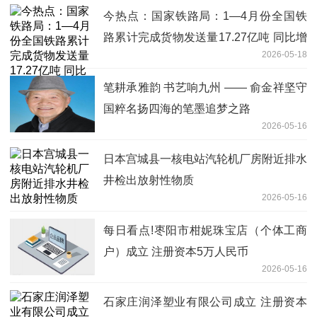
今热点：国家铁路局：1—4月份全国铁
路累计完成货物发送量17.27亿吨 同比增
2026-05-18
长2.8%
笔耕承雅韵 书艺响九州 —— 俞金祥坚守
国粹名扬四海的笔墨追梦之路
2026-05-16
日本宫城县一核电站汽轮机厂房附近排水
井检出放射性物质
2026-05-16
每日看点!枣阳市柑妮珠宝店（个体工商
户）成立 注册资本5万人民币
2026-05-16
石家庄润泽塑业有限公司成立 注册资本