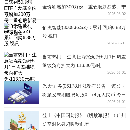
金份额增加300万份，重仓股新易盛、宁
2026-06-02
德时代、中际旭创
佰奥智能(300836.SZ)：累计回购6.88万
股 视讯
2026-06-01
当前热门：生意社涤纶短纤6月1日均差
继续负向扩大为-113.30元/吨
2026-06-01
光大证券(06178.HK)发布公告，该公司
将派发末期股息每股0.174元人民币|今日
2026-06-01
报
登上《中国国防报》《解放军报》！广州
防空洞化身超暖献血屋！