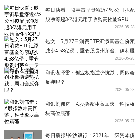
每日快看：映宇宙早盘涨近4% 公司拟配
股净筹超3亿港元用于收购高性能GPU
2026-05-28
热文：5月27日消费ETF汇添富基金份额
减少4.58亿份，重仓股贵州茅台、伊利股
2026-05-28
份、五粮液
和讯谌泽雷：创业板指逆势抗跌，周四会
反弹吗？
2026-05-28
和讯刘伟奇：A股指数冲高回落，科技板
块高位震荡
2026-05-27
每日播报!长沙银行：2021年二级资本债