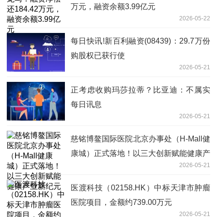
万元，融资余额3.99亿元
2026-05-22
每日快讯!新百利融资(08439)：29.7万份
购股权已获行使
2026-05-21
正考虑收购玛莎拉蒂？比亚迪：不属实
每日讯息
2026-05-21
慈铭博鳌国际医院北京办事处（H-Mall健
康城）正式落地！以三大创新赋能健康产
2026-05-21
业新纪元
医渡科技（02158.HK）中标天津市肿瘤
医院项目，金额约739.00万元
2026-05-21