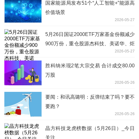
国家能源局发布51个“人工智能+”能源高
价值场景
2026-05-27
5月26日国证2000ETF万家基金份额减少
900万份，重仓股源杰科技、美诺华、炬
2026-05-27
光科技|每日讯息
胜科纳米现2笔大宗交易 合计成交80.00
万股
2026-05-26
要闻：和讯高璐明：反弹结束了吗？要不
要跑？
2026-05-26
晶方科技龙虎榜数据（5月26日）_今日
关注