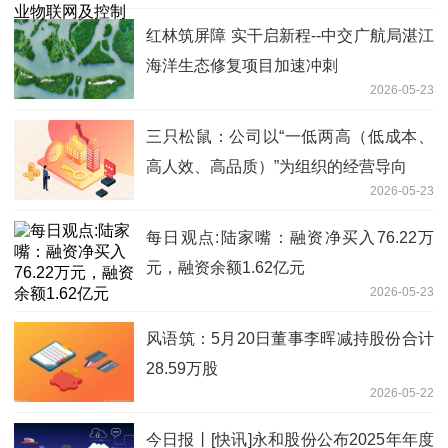
红林筑屏障 实干启新程--中交广航局湛江
海洋生态修复项目加速冲刺
2026-05-23
三只松鼠：公司以“一低两高（低成本、
高人效、高品质）”为组织的经营导向
2026-05-23
每日观点:陆家嘴：融资净买入76.22万
元，融资余额1.62亿元
2026-05-23
风语筑：5月20日董事李晖减持股份合计
28.59万股
2026-05-22
今日报丨[快讯]永和股份公布2025年年度