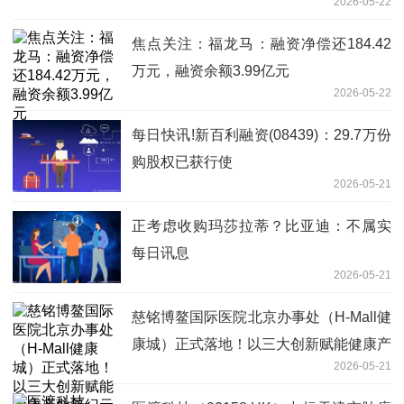
2026-05-22
焦点关注：福龙马：融资净偿还184.42
万元，融资余额3.99亿元
2026-05-22
每日快讯!新百利融资(08439)：29.7万份
购股权已获行使
2026-05-21
正考虑收购玛莎拉蒂？比亚迪：不属实
每日讯息
2026-05-21
慈铭博鳌国际医院北京办事处（H-Mall健
康城）正式落地！以三大创新赋能健康产
2026-05-21
业新纪元