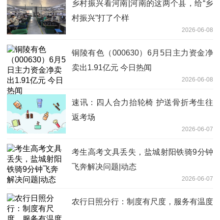
乡村振兴看河南|河南的这两个县，给“乡
村振兴”打了个样
2026-06-08
铜陵有色（000630）6月5日主力资金净
卖出1.91亿元 今日热闻
2026-06-08
速讯：四人合力抬轮椅 护送骨折考生往
返考场
2026-06-07
考生高考文具丢失，盐城射阳铁骑9分钟
飞奔解决问题|动态
2026-06-07
农行日照分行：制度有尺度，服务有温度