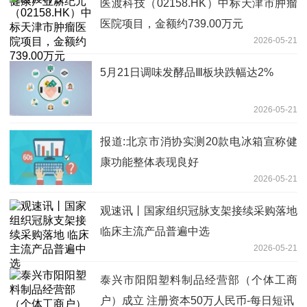
医渡科技（02158.HK）中标天津市肿瘤
医院项目，金额约739.00万元
2026-05-21
5月21日调味发酵品Ⅲ板块跌幅达2%
2026-05-21
报道:北京市消协实测20款电冰箱宣称健
康功能整体表现良好
2026-05-21
观速讯丨国家组织冠脉支架接续采购落地
临床主流产品普遍中选
2026-05-21
泰兴市阳阳塑料制品经营部（个体工商
户）成立 注册资本50万人民币-每日短讯