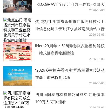
《DXGRAVITY设计引力—连接·凝聚大
2026-06-03
湾区》广州开幕
焦点热门:湖南省永州市江永县科技和工
业信息化局关于对江永县城南加油站（普
2026-06-03
通合伙）名称、法人变更的公示
iHerb29周年：618購物季多重福利解鎖
一站式健康購物新體驗
2026-06-03
“2026乡村振兴看河南”网络主题宣传活动
在商丘市民权县启动
2026-06-03
四川恒阳泰电梯有限公司成立 注册资本
100万人民币-速看
2026-06-03