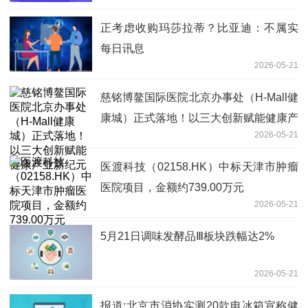
正考虑收购玛莎拉蒂？比亚迪：不属实
每日讯息
2026-05-21
慈铭博鳌国际医院北京办事处（H-Mall健
康城）正式落地！以三大创新赋能健康产
2026-05-21
业新纪元
医渡科技（02158.HK）中标天津市肿瘤
医院项目，金额约739.00万元
2026-05-21
5月21日调味发酵品Ⅲ板块跌幅达2%
2026-05-21
报道:北京市消协实测20款电冰箱宣称健