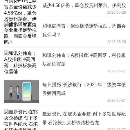
减少4.58亿份，重仓股贵州茅台、伊利股
2026-05-28
份、五粮液
和讯谌泽雷：创业板指逆势抗跌，周四会
反弹吗？
2026-05-28
和讯刘伟奇：A股指数冲高回落，科技板
块高位震荡
2026-05-27
每日播报!长沙银行：2021年二级资本债
券赎回完成
2026-05-27
最新资讯:在鄂央企参建 创下多项世界纪
录 石沱长江大桥铁路桥合龙
2026-05-27