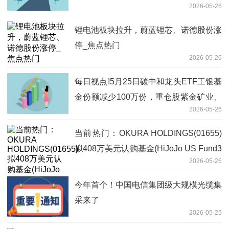
2026-05-26
锂电池板块拉升，蔚蓝锂芯、诺德股份涨
停_焦点热门
2026-05-26
每日视点!5月25日碳中和龙头ETF工银基
金份额减少100万份，重仓股紫金矿业、
2026-05-26
宁德时代、长江电力
当前热门：OKURA HOLDINGS(01655)
拟408万美元认购基金(HiJoJo US Fund3
2026-05-26
LLC)的A类权益
今年首个！中国电信集团级大规模光缆集
采来了
2026-05-25