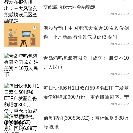
交织威胁欧元区金融稳定
2026-06-02
港股异动丨中国重汽大涨近10% 股价创
逾一个月新高 行业景气度延续|要闻
2026-06-02
青岛鸿鸣包装有限公司成立 注册资本10
万人民币
2026-06-02
每日快讯!6月1日双创50增强ETF广发基
金份额增加300万份，重仓股新易盛、宁
2026-06-02
德时代、中际旭创
佰奥智能(300836.SZ)：累计回购6.88万
股 视讯