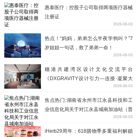
惠泰医疗：控股子公司取得两项医疗器械
注册证
2026-06-03
热点！“妈妈，弟弟怎么半夜学狗叫？”7
岁姐姐一句话，救了弟弟一命！
2026-06-03
穗港共建湾区设计文化交流平台
《DXGRAVITY设计引力—连接·凝聚大
2026-06-03
湾区》广州开幕
焦点热门:湖南省永州市江永县科技和工
业信息化局关于对江永县城南加油站（普
2026-06-03
通合伙）名称、法人变更的公示
iHerb29周年：618購物季多重福利解鎖