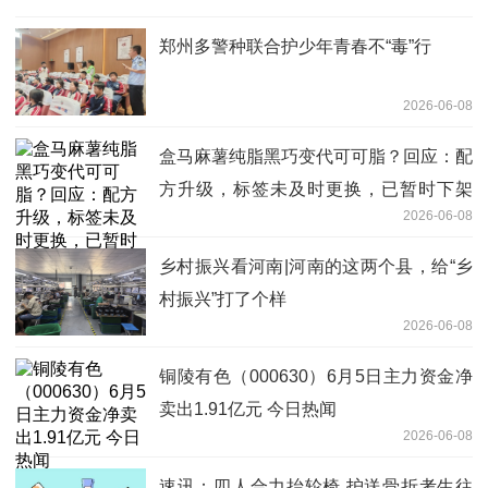
郑州多警种联合护少年青春不“毒”行
2026-06-08
盒马麻薯纯脂黑巧变代可可脂？回应：配
方升级，标签未及时更换，已暂时下架
2026-06-08
每日速讯
乡村振兴看河南|河南的这两个县，给“乡
村振兴”打了个样
2026-06-08
铜陵有色（000630）6月5日主力资金净
卖出1.91亿元 今日热闻
2026-06-08
速讯：四人合力抬轮椅 护送骨折考生往