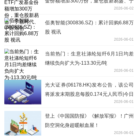
金份额增加300万份，重仓股新易盛、宁
2026-06-02
德时代、中际旭创
佰奥智能(300836.SZ)：累计回购6.88万
股 视讯
2026-06-01
当前热门：生意社涤纶短纤6月1日均差
继续负向扩大为-113.30元/吨
2026-06-01
光大证券(06178.HK)发布公告，该公司
将派发末期股息每股0.174元人民币|今日
2026-06-01
报
登上《中国国防报》《解放军报》！广州
防空洞化身超暖献血屋！
2026-06-01