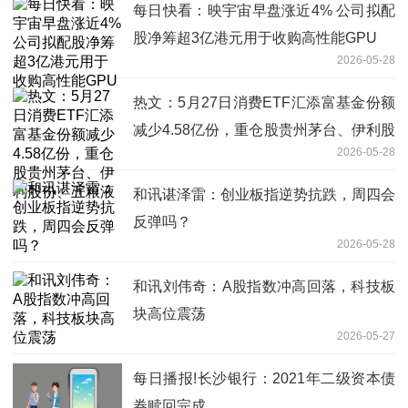
每日快看：映宇宙早盘涨近4% 公司拟配
股净筹超3亿港元用于收购高性能GPU
2026-05-28
热文：5月27日消费ETF汇添富基金份额
减少4.58亿份，重仓股贵州茅台、伊利股
2026-05-28
份、五粮液
和讯谌泽雷：创业板指逆势抗跌，周四会
反弹吗？
2026-05-28
和讯刘伟奇：A股指数冲高回落，科技板
块高位震荡
2026-05-27
每日播报!长沙银行：2021年二级资本债
券赎回完成