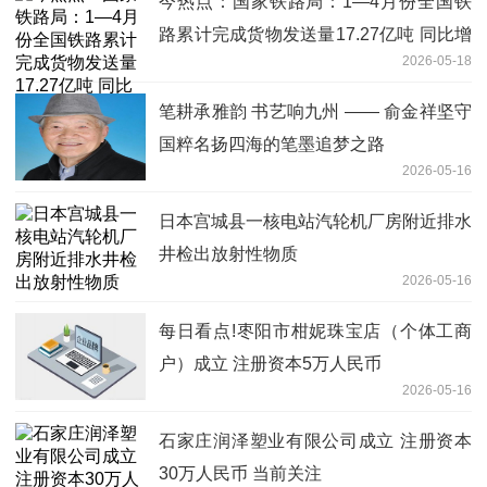
今热点：国家铁路局：1—4月份全国铁
路累计完成货物发送量17.27亿吨 同比增
2026-05-18
长2.8%
笔耕承雅韵 书艺响九州 —— 俞金祥坚守
国粹名扬四海的笔墨追梦之路
2026-05-16
日本宫城县一核电站汽轮机厂房附近排水
井检出放射性物质
2026-05-16
每日看点!枣阳市柑妮珠宝店（个体工商
户）成立 注册资本5万人民币
2026-05-16
石家庄润泽塑业有限公司成立 注册资本
30万人民币 当前关注