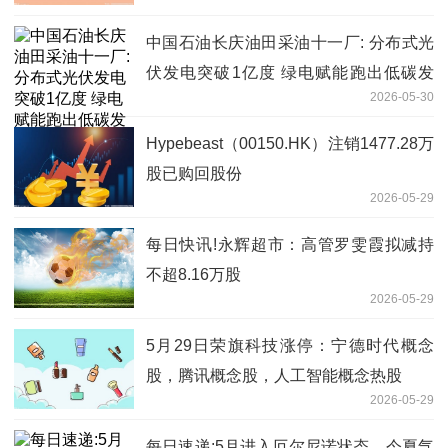
中国石油长庆油田采油十一厂: 分布式光
伏发电突破1亿度 绿电赋能跑出低碳发
2026-05-30
展"加速度"
Hypebeast（00150.HK）注销1477.28万
股已购回股份
2026-05-29
每日快讯!永辉超市：高管罗雯霞拟减持
不超8.16万股
2026-05-29
5月29日荣旗科技涨停：宁德时代概念
股，腾讯概念股，人工智能概念热股
2026-05-29
每日速递:5月进入厄尔尼诺状态，今夏气