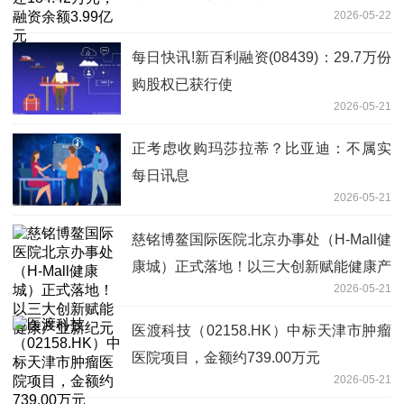
2026-05-22
每日快讯!新百利融资(08439)：29.7万份
购股权已获行使
2026-05-21
正考虑收购玛莎拉蒂？比亚迪：不属实
每日讯息
2026-05-21
慈铭博鳌国际医院北京办事处（H-Mall健
康城）正式落地！以三大创新赋能健康产
2026-05-21
业新纪元
医渡科技（02158.HK）中标天津市肿瘤
医院项目，金额约739.00万元
2026-05-21