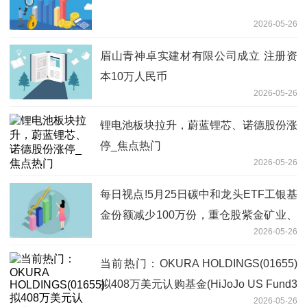
2026-05-26
眉山青神卓实建材有限公司成立 注册资
本10万人民币
2026-05-26
锂电池板块拉升，蔚蓝锂芯、诺德股份涨
停_焦点热门
2026-05-26
每日视点!5月25日碳中和龙头ETF工银基
金份额减少100万份，重仓股紫金矿业、
2026-05-26
宁德时代、长江电力
当前热门：OKURA HOLDINGS(01655)
拟408万美元认购基金(HiJoJo US Fund3
2026-05-26
LLC)的A类权益