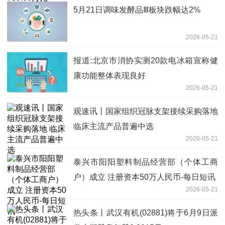
5月21日调味发酵品Ⅲ板块跌幅达2%
2026-05-21
报道:北京市消协实测20款电冰箱宣称健
康功能整体表现良好
2026-05-21
观速讯丨国家组织冠脉支架接续采购落地
临床主流产品普遍中选
2026-05-21
泰兴市阳阳塑料制品经营部（个体工商
户）成立 注册资本50万人民币-每日短讯
2026-05-21
热头条丨武汉有机(02881)将于6月9日派