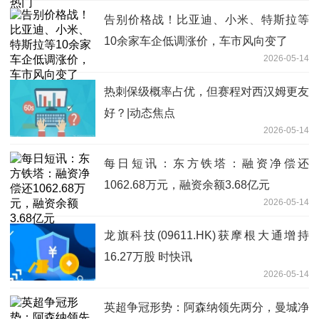
告别价格战！比亚迪、小米、特斯拉等
10余家车企低调涨价，车市风向变了
2026-05-14
热刺保级概率占优，但赛程对西汉姆更友
好？|动态焦点
2026-05-14
每日短讯：东方铁塔：融资净偿还
1062.68万元，融资余额3.68亿元
2026-05-14
龙旗科技(09611.HK)获摩根大通增持
16.27万股 时快讯
2026-05-14
英超争冠形势：阿森纳领先两分，曼城净