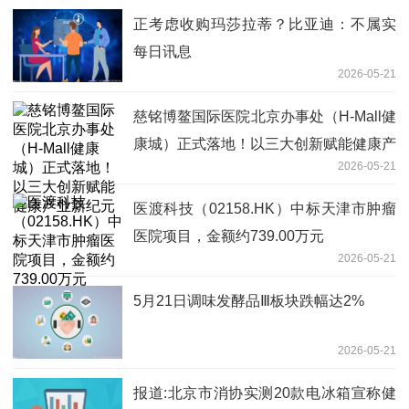
正考虑收购玛莎拉蒂？比亚迪：不属实
每日讯息
2026-05-21
慈铭博鳌国际医院北京办事处（H-Mall健
康城）正式落地！以三大创新赋能健康产
2026-05-21
业新纪元
医渡科技（02158.HK）中标天津市肿瘤
医院项目，金额约739.00万元
2026-05-21
5月21日调味发酵品Ⅲ板块跌幅达2%
2026-05-21
报道:北京市消协实测20款电冰箱宣称健