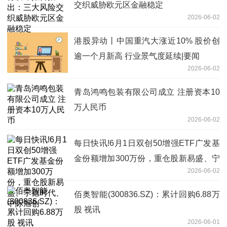
交织威胁欧元区金融稳定
2026-06-02
港股异动丨中国重汽大涨近10% 股价创
逾一个月新高 行业景气度延续|要闻
2026-06-02
青岛鸿鸣包装有限公司成立 注册资本10
万人民币
2026-06-02
每日快讯!6月1日双创50增强ETF广发基
金份额增加300万份，重仓股新易盛、宁
2026-06-02
德时代、中际旭创
佰奥智能(300836.SZ)：累计回购6.88万
股 视讯
2026-06-01