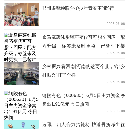
郑州多警种联合护少年青春不“毒”行
2026-06-08
盒马麻薯纯脂黑巧变代可可脂？回应：配
方升级，标签未及时更换，已暂时下架
2026-06-08
每日速讯
乡村振兴看河南|河南的这两个县，给“乡
村振兴”打了个样
2026-06-08
铜陵有色（000630）6月5日主力资金净
卖出1.91亿元 今日热闻
2026-06-08
速讯：四人合力抬轮椅 护送骨折考生往