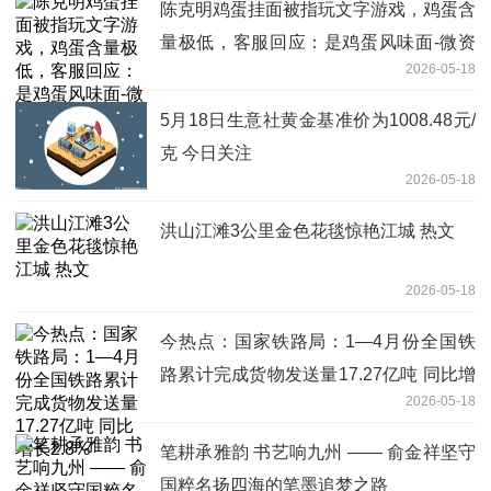
陈克明鸡蛋挂面被指玩文字游戏，鸡蛋含
量极低，客服回应：是鸡蛋风味面-微资
2026-05-18
讯
5月18日生意社黄金基准价为1008.48元/
克 今日关注
2026-05-18
洪山江滩3公里金色花毯惊艳江城 热文
2026-05-18
今热点：国家铁路局：1—4月份全国铁
路累计完成货物发送量17.27亿吨 同比增
2026-05-18
长2.8%
笔耕承雅韵 书艺响九州 —— 俞金祥坚守
国粹名扬四海的笔墨追梦之路