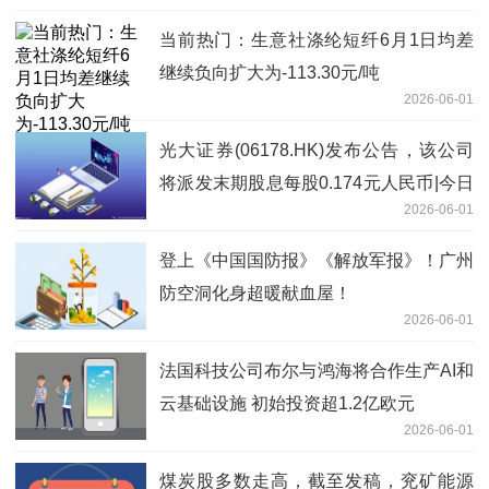
当前热门：生意社涤纶短纤6月1日均差
继续负向扩大为-113.30元/吨
2026-06-01
光大证券(06178.HK)发布公告，该公司
将派发末期股息每股0.174元人民币|今日
2026-06-01
报
登上《中国国防报》《解放军报》！广州
防空洞化身超暖献血屋！
2026-06-01
法国科技公司布尔与鸿海将合作生产AI和
云基础设施 初始投资超1.2亿欧元
2026-06-01
煤炭股多数走高，截至发稿，兖矿能源