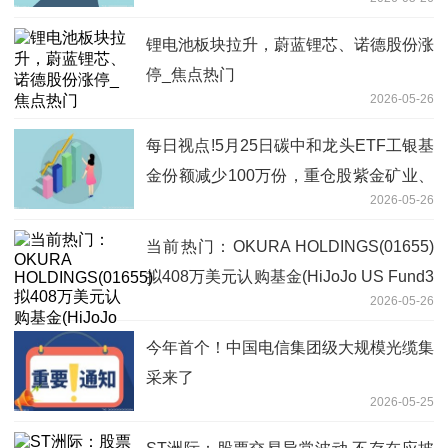
锂电池板块拉升，蔚蓝锂芯、诺德股份涨
停_焦点热门
2026-05-26
每日视点!5月25日碳中和龙头ETF工银基
金份额减少100万份，重仓股紫金矿业、
2026-05-26
宁德时代、长江电力
当前热门：OKURA HOLDINGS(01655)
拟408万美元认购基金(HiJoJo US Fund3
2026-05-26
LLC)的A类权益
今年首个！中国电信集团级大规模光缆集
采来了
2026-05-25