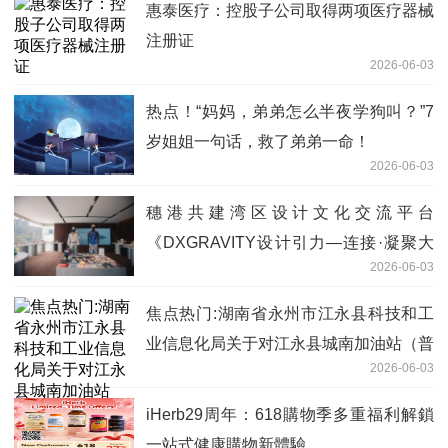
惠泰医疗：控股子公司取得两项医疗器械
注册证
2026-06-03
热点！“妈妈，弟弟怎么半夜学狗叫？”7
岁姐姐一句话，救了弟弟一命！
2026-06-03
穗港共建湾区设计文化交流平台
《DXGRAVITY设计引力—连接·凝聚大
2026-06-03
湾区》广州开幕
焦点热门:湖南省永州市江永县科技和工
业信息化局关于对江永县城南加油站（普
2026-06-03
通合伙）名称、法人变更的公示
iHerb29周年：618購物季多重福利解鎖
一站式健康購物新體驗