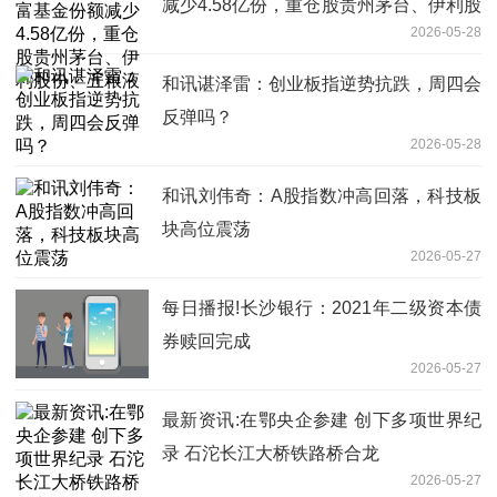
减少4.58亿份，重仓股贵州茅台、伊利股
2026-05-28
份、五粮液
和讯谌泽雷：创业板指逆势抗跌，周四会
反弹吗？
2026-05-28
和讯刘伟奇：A股指数冲高回落，科技板
块高位震荡
2026-05-27
每日播报!长沙银行：2021年二级资本债
券赎回完成
2026-05-27
最新资讯:在鄂央企参建 创下多项世界纪
录 石沱长江大桥铁路桥合龙
2026-05-27