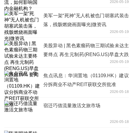
2026-05-19
美军一架“死神”无人机被也门胡塞武装击
落，残骸燃烧画面曝光|微资讯
2026-05-19
美股异动 | 黑色素瘤药物三期试验未达主
要终点 再生元制药(RENG.US)早盘大跌
2026-05-19
超10% 要闻
焦点讯息：华润置地（01109.HK）建议
分拆商业不动产REIT获联交所批准
2026-05-18
宿迁巧借流量激活文旅市场
2026-05-18