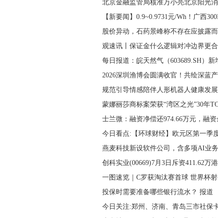
北京金融监管局核准万小亮北京阳光消
【新要闻】0.9~0.9731元/Wh！广西300
股价异动，石药景峰称不存在应披露而
观速讯丨保证金什么逻辑对冲边界更合
每日报道：皖天然气（603689.SH）
2026深圳渔博会圆满收官！共绘深蓝
规范引导情感陪伴人形机器人健康发展
蒙娜丽莎商标案荣获“湾区之光”30年TO
士兰微：融资净偿还974.66万元，融资
今日看点:【环球财经】欧元区第一季
燕麦科技新设软件公司，含多项AI业务
创科实业(00669)7月3日斥资411.62万
一图速览｜C罗获淘汰赛首球 世界杯
投保时需要准备哪些银行流水？ 报道
今日关注:郑州、济南、青岛三市社保