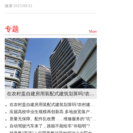
健康
2025/09/22
专题
More
在农村盖自建房用装配式建筑划算吗?农村建造装配式房屋有补贴吗? 世界快讯
在农村盖自建房用装配式建筑划算吗?农村建造装配式房屋有补贴吗? 世界快讯
应届高校毕业生规模再创新高 多地放宽落户门槛“抢人”
质量无保障、配件乱收费……维修服务的“坑”你掉过吗？
自动驾驶汽车来了，路能不能给车“补聪明”?