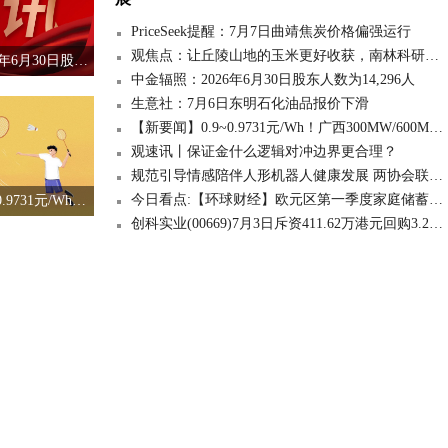
PriceSeek提醒：7月7日曲靖焦炭价格偏强运行
观焦点：让丘陵山地的玉米更好收获，南林科研团队让科技扎根土地
中金辐照：2026年6月30日股东人数为14,296人
中金辐照：2026年6月30日股东人数为14,296人
生意社：7月6日东明石化油品报价下滑
【新要闻】0.9~0.9731元/Wh！广西300MW/600MWh独立储能项目中标候选人公示！
观速讯丨保证金什么逻辑对冲边界更合理？
规范引导情感陪伴人形机器人健康发展 两协会联合倡议 快消息
今日看点:【环球财经】欧元区第一季度家庭储蓄率环比持稳 投资率微降
【新要闻】0.9~0.9731元/Wh！广西300MW/600MWh独立储能项目中标候选人公示！
创科实业(00669)7月3日斥资411.62万港元回购3.2万股