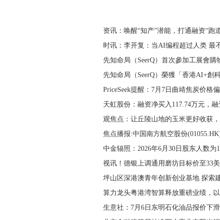
资讯：唤醒“知产”潜能，打通融资“跑道
时讯：李开复：当AI编程超过人类 最
先知命局（SeerQ）首次參加工展會購
先知命局（SeerQ）榮獲「香港AI+創
PriceSeek提醒：7月7日曲靖焦炭价格
天虹股份：融资净买入117.74万元，
观焦点：让丘陵山地的玉米更好收获，
焦点播报:中国南方航空股份(01055.HK
中金辐照：2026年6月30日股东人数为14
视讯！德银上调通用磨坊目标价至33
​坪山区深港澳青年创新创业基地 探索
算力龙头粤港湾智算释放重磅业绩，以
生意社：7月6日东明石化油品报价下滑