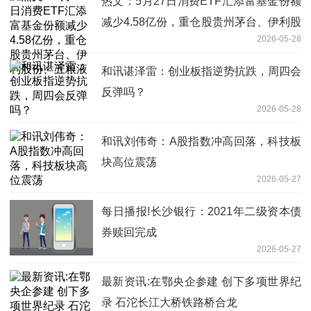
热文：5月27日消费ETF汇添富基金份额
减少4.58亿份，重仓股贵州茅台、伊利股
2026-05-28
份、五粮液
和讯谌泽雷：创业板指逆势抗跌，周四会
反弹吗？
2026-05-28
和讯刘伟奇：A股指数冲高回落，科技板
块高位震荡
2026-05-27
每日播报!长沙银行：2021年二级资本债
券赎回完成
2026-05-27
最新资讯:在鄂央企参建 创下多项世界纪
录 石沱长江大桥铁路桥合龙