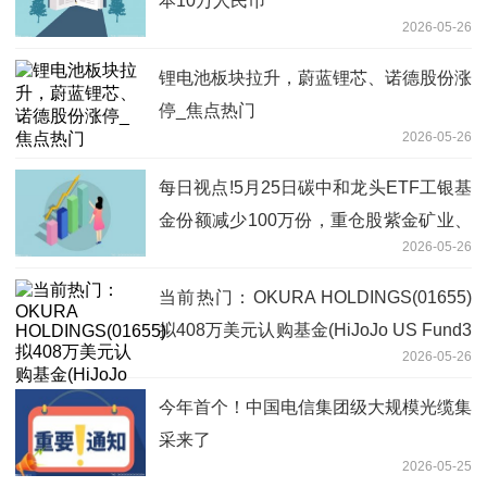
本10万人民币
2026-05-26
锂电池板块拉升，蔚蓝锂芯、诺德股份涨
停_焦点热门
2026-05-26
每日视点!5月25日碳中和龙头ETF工银基
金份额减少100万份，重仓股紫金矿业、
2026-05-26
宁德时代、长江电力
当前热门：OKURA HOLDINGS(01655)
拟408万美元认购基金(HiJoJo US Fund3
2026-05-26
LLC)的A类权益
今年首个！中国电信集团级大规模光缆集
采来了
2026-05-25