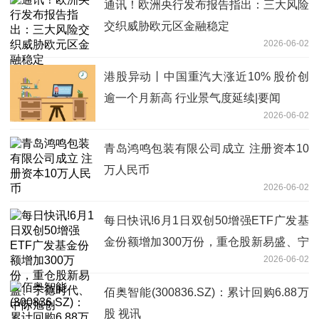
通讯！欧洲央行发布报告指出：三大风险
交织威胁欧元区金融稳定
2026-06-02
港股异动丨中国重汽大涨近10% 股价创
逾一个月新高 行业景气度延续|要闻
2026-06-02
青岛鸿鸣包装有限公司成立 注册资本10
万人民币
2026-06-02
每日快讯!6月1日双创50增强ETF广发基
金份额增加300万份，重仓股新易盛、宁
2026-06-02
德时代、中际旭创
佰奥智能(300836.SZ)：累计回购6.88万
股 视讯