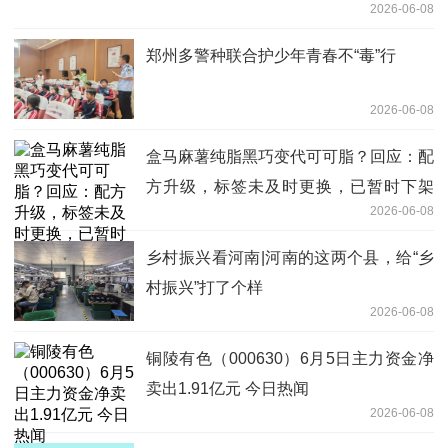
2026-06-08
郑州多警种联合护少年青春不“毒”行
2026-06-08
盒马麻薯纯脂黑巧变代可可脂？回应：配
方升级，标签未及时更换，已暂时下架
2026-06-08
每日速讯
乡村振兴看河南|河南的这两个县，给“乡
村振兴”打了个样
2026-06-08
铜陵有色（000630）6月5日主力资金净
卖出1.91亿元 今日热闻
2026-06-08