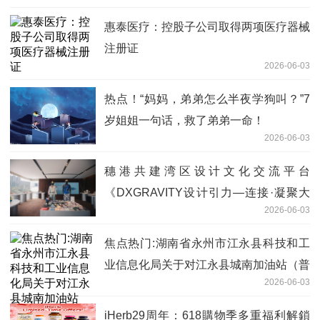
惠泰医疗：控股子公司取得两项医疗器械
注册证
2026-06-03
热点！“妈妈，弟弟怎么半夜学狗叫？”7
岁姐姐一句话，救了弟弟一命！
2026-06-03
穗港共建湾区设计文化交流平台
《DXGRAVITY设计引力—连接·凝聚大
2026-06-03
湾区》广州开幕
焦点热门:湖南省永州市江永县科技和工
业信息化局关于对江永县城南加油站（普
2026-06-03
通合伙）名称、法人变更的公示
iHerb29周年：618購物季多重福利解鎖