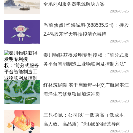
全系列AI服务器电源解决方案
2026-05-25
当前焦点!华海诚科(688535.SH)：持股
2.4%股东华天科技拟清仓减持
2026-05-24
秦川物联获得发明专利授权：“前分式服
务平台智能制造工业物联网及控制方法”
2026-05-24
红林筑屏障 实干启新程--中交广航局湛江
海洋生态修复项目加速冲刺
2026-05-23
三只松鼠：公司以“一低两高（低成本、
高人效、高品质）”为组织的经营导向
2026-05-23