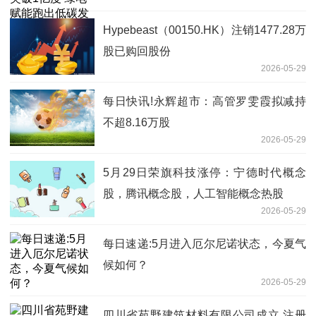
展"加速度"
Hypebeast（00150.HK）注销1477.28万
股已购回股份
2026-05-29
每日快讯!永辉超市：高管罗雯霞拟减持
不超8.16万股
2026-05-29
5月29日荣旗科技涨停：宁德时代概念
股，腾讯概念股，人工智能概念热股
2026-05-29
每日速递:5月进入厄尔尼诺状态，今夏气
候如何？
2026-05-29
四川省苑野建筑材料有限公司成立 注册