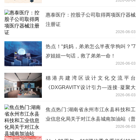
2026-06-04
惠泰医疗：控股子公司取得两项医疗器械
注册证
2026-06-03
热点！“妈妈，弟弟怎么半夜学狗叫？”7
岁姐姐一句话，救了弟弟一命！
2026-06-03
穗港共建湾区设计文化交流平台
《DXGRAVITY设计引力—连接·凝聚大
2026-06-03
湾区》广州开幕
焦点热门:湖南省永州市江永县科技和工
业信息化局关于对江永县城南加油站（普
2026-06-03
通合伙）名称、法人变更的公示