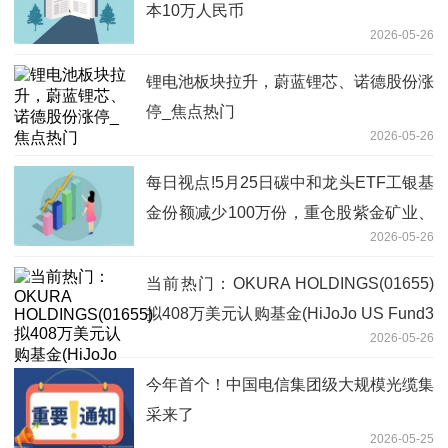
本10万人民币
2026-05-26
锂电池板块拉升，蔚蓝锂芯、诺德股份涨
停_焦点热门
2026-05-26
每日视点!5月25日碳中和龙头ETF工银基
金份额减少100万份，重仓股紫金矿业、
2026-05-26
宁德时代、长江电力
当前热门：OKURA HOLDINGS(01655)
拟408万美元认购基金(HiJoJo US Fund3
2026-05-26
LLC)的A类权益
今年首个！中国电信集团级大规模光缆集
采来了
2026-05-25