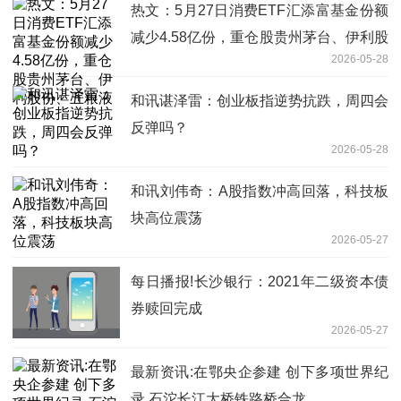
热文：5月27日消费ETF汇添富基金份额
减少4.58亿份，重仓股贵州茅台、伊利股
2026-05-28
份、五粮液
和讯谌泽雷：创业板指逆势抗跌，周四会
反弹吗？
2026-05-28
和讯刘伟奇：A股指数冲高回落，科技板
块高位震荡
2026-05-27
每日播报!长沙银行：2021年二级资本债
券赎回完成
2026-05-27
最新资讯:在鄂央企参建 创下多项世界纪
录 石沱长江大桥铁路桥合龙