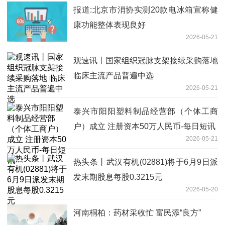
报道:北京市消协实测20款电冰箱宣称健
康功能整体表现良好
2026-05-21
观速讯丨国家组织冠脉支架接续采购落地
临床主流产品普遍中选
2026-05-21
泰兴市阳阳塑料制品经营部（个体工商
户）成立 注册资本50万人民币-每日短讯
2026-05-21
热头条丨武汉有机(02881)将于6月9日派
发末期股息每股0.3215元
2026-05-20
河南桐柏：药材采收忙 富民添“良方”