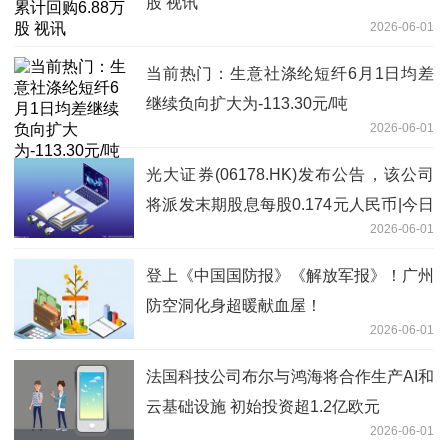
股 视讯
2026-06-01
当前热门：生意社涤纶短纤6月1日均差
继续负向扩大为-113.30元/吨
2026-06-01
光大证券(06178.HK)发布公告，该公司
将派发末期股息每股0.174元人民币|今日
2026-06-01
报
登上《中国国防报》《解放军报》！广州
防空洞化身超暖献血屋！
2026-06-01
法国科技公司布尔与鸿海将合作生产AI和
云基础设施 初始投资超1.2亿欧元
2026-06-01